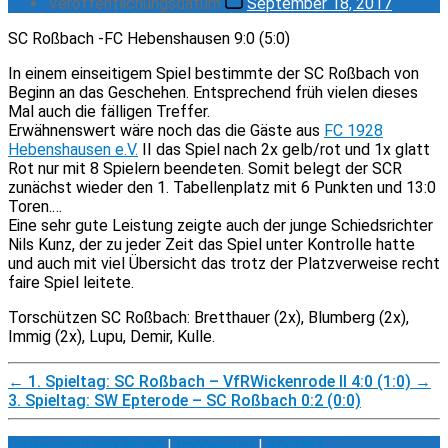
Veröffentlichungsdatum
September 18, 2017
SC Roßbach -FC Hebenshausen 9:0 (5:0)
In einem einseitigem Spiel bestimmte der SC Roßbach von
Beginn an das Geschehen. Entsprechend früh vielen dieses
Mal auch die fälligen Treffer.
Erwähnenswert wäre noch das die Gäste aus
FC 1928
Hebenshausen e.V.
II das Spiel nach 2x gelb/rot und 1x glatt
Rot nur mit 8 Spielern beendeten. Somit belegt der SCR
zunächst wieder den 1. Tabellenplatz mit 6 Punkten und 13:0
Toren.
…
Eine sehr gute Leistung zeigte auch der junge Schiedsrichter
Nils Kunz, der zu jeder Zeit das Spiel unter Kontrolle hatte
und auch mit viel Übersicht das trotz der Platzverweise recht
faire Spiel leitete.
Torschützen SC Roßbach: Bretthauer (2x), Blumberg (2x),
Immig (2x), Lupu, Demir, Kulle.
←
1. Spieltag: SC Roßbach – VfRWickenrode II 4:0 (1:0)
→
3. Spieltag: SW Epterode – SC Roßbach 0:2 (0:0)
Datenschutzerklärung
|
Impressum
|
Kontakt