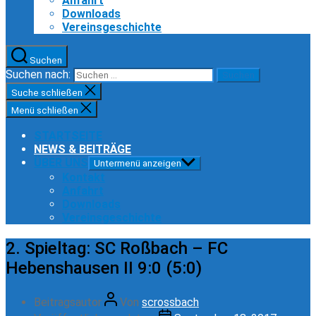
Anfahrt
Downloads
Vereinsgeschichte
Suchen
Suchen nach:
Suche schließen
Menü schließen
STARTSEITE
NEWS & BEITRÄGE
ÜBER UNS
Untermenü anzeigen
Kontakt
Anfahrt
Downloads
Vereinsgeschichte
2. Spieltag: SC Roßbach – FC
Hebenshausen II 9:0 (5:0)
Beitragsautor
Von
scrossbach