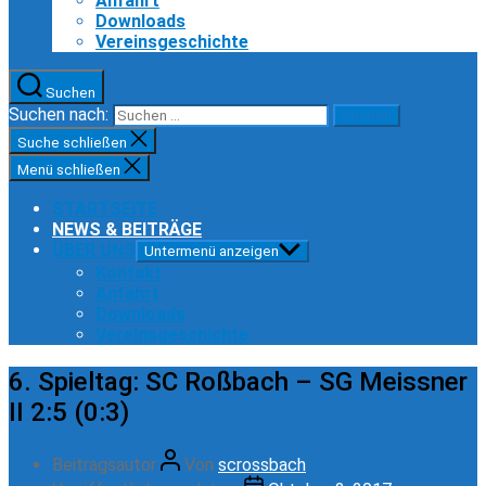
Anfahrt
Downloads
Vereinsgeschichte
Suchen
Suchen nach:
Suche schließen
Menü schließen
STARTSEITE
NEWS & BEITRÄGE
ÜBER UNS
Untermenü anzeigen
Kontakt
Anfahrt
Downloads
Vereinsgeschichte
6. Spieltag: SC Roßbach – SG Meissner
II 2:5 (0:3)
Beitragsautor
Von
scrossbach