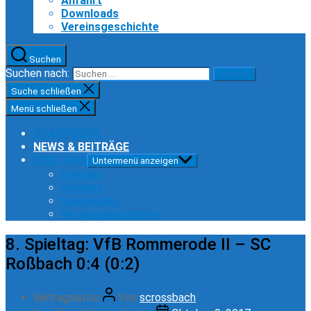
Anfahrt
Downloads
Vereinsgeschichte
Suchen
Suchen nach:
Suche schließen
Menü schließen
STARTSEITE
NEWS & BEITRÄGE
ÜBER UNS
Untermenü anzeigen
Kontakt
Anfahrt
Downloads
Vereinsgeschichte
8. Spieltag: VfB Rommerode II – SC
Roßbach 0:4 (0:2)
Beitragsautor
Von
scrossbach