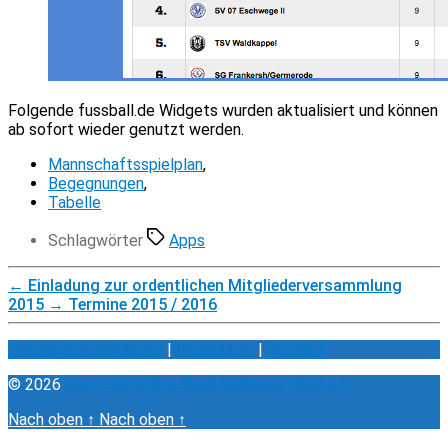
Folgende fussball.de Widgets wurden aktualisiert und können
ab sofort wieder genutzt werden.
Mannschaftsspielplan
,
Begegnungen
,
Tabelle
Schlagwörter
Apps
←
Einladung zur ordentlichen Mitgliederversammlung
2015
→
Termine 2015 / 2016
Datenschutzerklärung
|
Impressum
|
Kontakt
© 2026
Sport-Club Blau-Weiß Roßbach 1930 e.V.
Nach oben
↑
Nach oben
↑