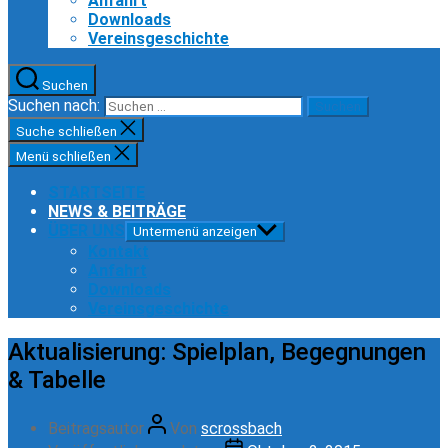
Anfahrt
Downloads
Vereinsgeschichte
Suchen
Suchen nach:
Suche schließen
Menü schließen
STARTSEITE
NEWS & BEITRÄGE
ÜBER UNS
Untermenü anzeigen
Kontakt
Anfahrt
Downloads
Vereinsgeschichte
Aktualisierung: Spielplan, Begegnungen
& Tabelle
Beitragsautor
Von
scrossbach