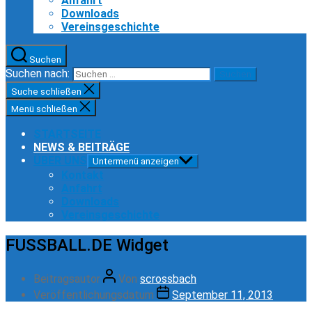
Anfahrt
Downloads
Vereinsgeschichte
Suchen
Suchen nach:
Suche schließen
Menü schließen
STARTSEITE
NEWS & BEITRÄGE
ÜBER UNS
Untermenü anzeigen
Kontakt
Anfahrt
Downloads
Vereinsgeschichte
FUSSBALL.DE Widget
Beitragsautor
Von
scrossbach
Veröffentlichungsdatum
September 11, 2013